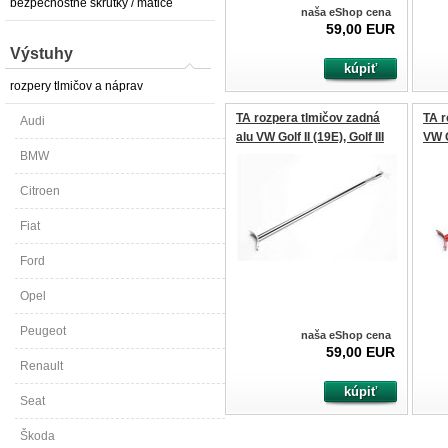
bezpečnostné skrutky / matice
naša eShop cena
59,00 EUR
Výstuhy
rozpery tlmičov a náprav
TA rozpera tlmičov zadná
TA r
Audi
alu VW Golf II (19E), Golf III
VW Go
BMW
(1H), Jetta II (19E), Corrado
Jett
(53I), Vento (1H)
Vent
Citroen
Fiat
Ford
Opel
Peugeot
naša eShop cena
59,00 EUR
Renault
Seat
Škoda