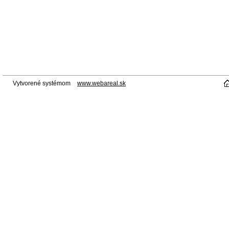
Vytvorené systémom
www.webareal.sk