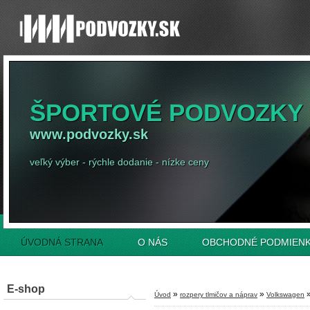
ŠPORTOVÉ PODVOZKY
www.podvozky.sk
veľký výber - rýchle dodanie - nízke ceny
ÚVODNÁ STRANA
O NÁS
OBCHODNÉ PODMIEN
E-shop
»
»
Úvod
rozpery tlmičov a náprav
Volkswagen