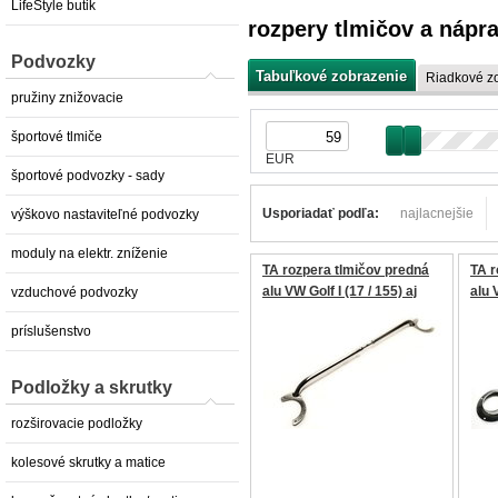
LifeStyle butik
rozpery tlmičov a nápra
Podvozky
Tabuľkové zobrazenie
Riadkové z
pružiny znižovacie
športové tlmiče
EUR
športové podvozky - sady
Usporiadať podľa:
najlacnejšie
výškovo nastaviteľné podvozky
moduly na elektr. zníženie
TA rozpera tlmičov predná
TA r
alu VW Golf I (17 / 155) aj
alu 
vzduchové podvozky
Cabrio, Jetta I (16), Scirocco
(19E
príslušenstvo
I+II (53/53B) nie 16V
16V
Podložky a skrutky
rozširovacie podložky
kolesové skrutky a matice